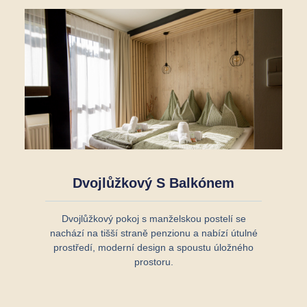
Dvojlůžkový S Balkónem
Dvojlůžkový pokoj s manželskou postelí se
nachází na tišší straně penzionu a nabízí útulné
prostředí, moderní design a spoustu úložného
prostoru.